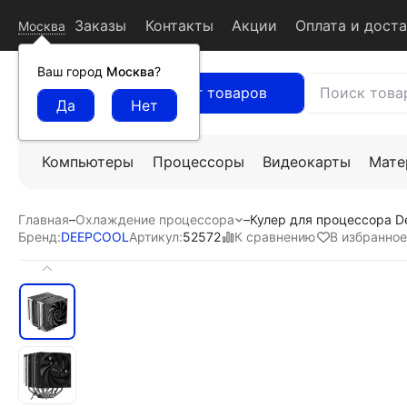
Заказы
Контакты
Акции
Оплата и дост
Москва
Ваш город
Москва
?
Каталог товаров
Компьютеры
Процессоры
Видеокарты
Мате
Главная
–
Охлаждение процессора
–
Кулер для процессора 
К сравнению
В избранное
Бренд:
DEEPCOOL
Артикул:
52572