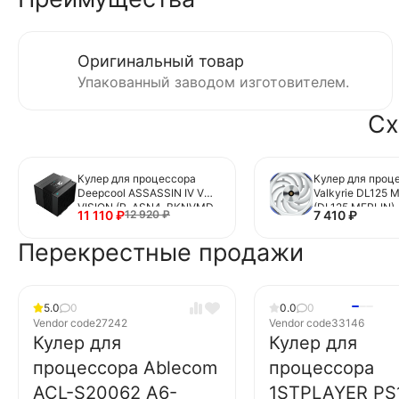
Оригинальный товар
Упакованный заводом изготовителем.
Сх
Кулер для процессора
Кулер для проц
Deepcool ASSASSIN IV VC
Valkyrie DL125 
VISION (R-ASN4-BKNVMD-
(DL125 MERLIN)
11 110
₽
7 410
₽
12 920
₽
G)
Перекрестные продажи
5.0
0
0.0
0
Vendor code
27242
Vendor code
33146
Кулер для
Кулер для
процессора Ablecom
процессора
ACL-S20062 A6-
1STPLAYER PS