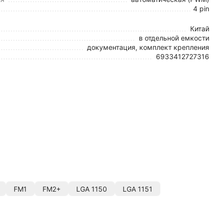
4 pin
Китай
в отдельной емкости
документация, комплект крепления
6933412727316
FM1
FM2+
LGA 1150
LGA 1151