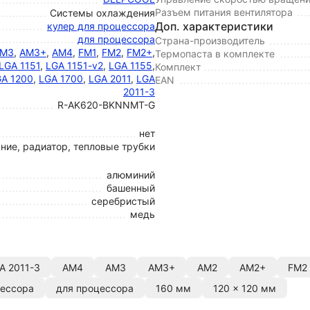
Разъем питания вентилятора
Системы охлаждения
Доп. характеристики
кулер для процессора
для процессора
Страна-производитель
M3
,
AM3+
,
AM4
,
FM1
,
FM2
,
FM2+
,
Термопаста в комплекте
LGA 1151
,
LGA 1151-v2
,
LGA 1155
,
Комплект
A 1200
,
LGA 1700
,
LGA 2011
,
LGA
EAN
2011-3
R-AK620-BKNNMT-G
нет
ние, радиатор, тепловые трубки
алюминий
башенный
серебристый
медь
A 2011-3
AM4
AM3
AM3+
AM2
AM2+
FM2
цессора
для процессора
160 мм
120 x 120 мм