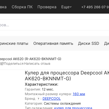
авка
Сборка ПК
Проверка
Еще
+7 495 266 07 
ринские платы
Оперативная память
Диски SSD
Д
Deepcool AK620 (R-AK620-BKNNMT-G)
Поделиться
Написать отзыв
Кулер для процессора Deepcool A
AK620-BKNNMT-G)
Характеристики:
Гарантия:
12 мес.
Монтажный размер кулера:
160 мм
Бренд
:
DEEPCOOL
Категория:
Системы охлаждения
Тип охлаждения:
кулер для процессора