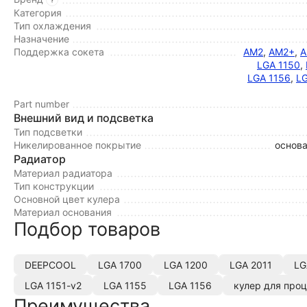
Категория
Тип охлаждения
Назначение
Поддержка сокета
AM2
,
AM2+
,
A
LGA 1150
,
LGA 1156
,
LG
Part number
Внешний вид и подсветка
Тип подсветки
Никелированное покрытие
основа
Радиатор
Материал радиатора
Тип конструкции
Основной цвет кулера
Материал основания
Подбор товаров
DEEPCOOL
LGA 1700
LGA 1200
LGA 2011
LG
LGA 1151-v2
LGA 1155
LGA 1156
кулер для про
Преимущества