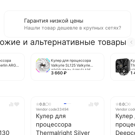
Гарантия низкой цены
Нашли товар дешевле в крупных сетях?
ожие и альтернативные товары
ессора
Кулер для процессора
Ку
Merlin ARGB
Valkyrie SL125 Valkyrie
Th
ARGB White (HW SL125
V2
3 660
₽
1
VALKYRIE)
0.0
0
0.0
0
Vendor code
33494
Vendor cod
Кулер для
Кулер
процессора
проце
130
Thermalright Silver
Deepc