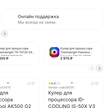
Онлайн поддержка
Мы всегда на связи.
лер для процессора
Кулер для процессора
ermalright TR-TA120 EX
Thermalright Peerless
 (TRTA120EXV2)
Assassin 120 SE ARGB
 450
₽
2 970
₽
White (TRPA120SEAW)
4.0
0
e
33476
Vendor code
26305
 для
Кулер для
ссора
процессора ID-
ool AK500 G2
COOLING IS-50X V3