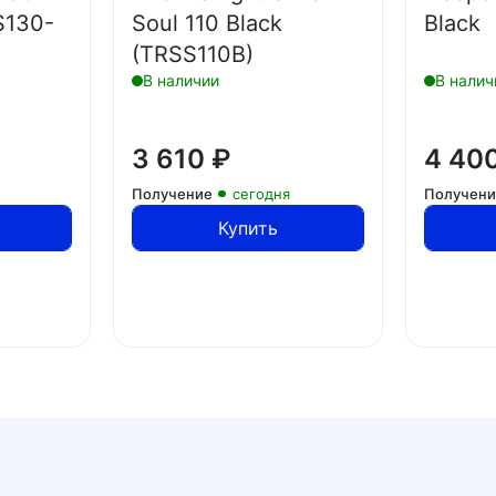
S130-
Soul 110 Black
Black
(TRSS110B)
В наличии
В налич
3 610
₽
4 40
Получение
сегодня
Получен
Купить