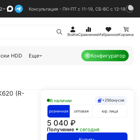
92
Консультация - ПН-ПТ с 11-19, СБ-ВС с 12-18
Войти
Сравнение
Избранное
Корзина
иски HDD
Еще
Конфигуратор
K620 (R-
В наличии
+25
бонусов
розничная
оптовая
юр. лица
5 040
₽
Получение
сегодня
Купить