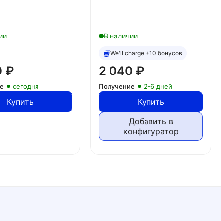
ии
В наличии
We'll charge +10 бонусов
0
₽
2 040
₽
ие
сегодня
Получение
2-6 дней
Купить
Купить
Добавить в
конфигуратор