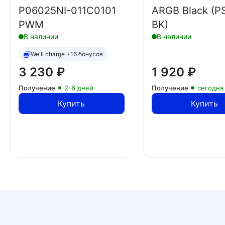
P06025NI-011C0101
ARGB Black (P
PWM
BK)
В наличии
В наличии
We'll charge +16 бонусов
3 230
₽
1 920
₽
Получение
2-6 дней
Получение
сегодня
Купить
Купить