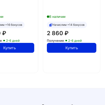
ии
В наличии
лим +16 бонусов
Начислим +14 бонусов
0
₽
2 860
₽
ие
2-6 дней
Получение
2-6 дней
Купить
Купить