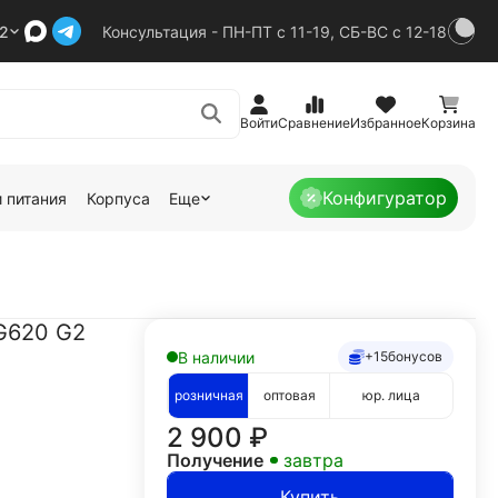
92
Консультация - ПН-ПТ с 11-19, СБ-ВС с 12-18
Войти
Сравнение
Избранное
Корзина
Конфигуратор
 питания
Корпуса
Еще
G620 G2
В наличии
+15
бонусов
розничная
оптовая
юр. лица
2 900
₽
Получение
завтра
Купить