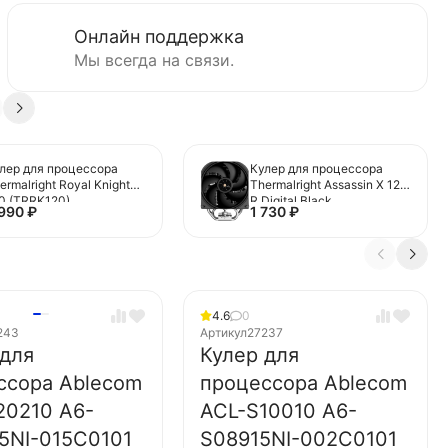
Онлайн поддержка
Мы всегда на связи.
лер для процессора
Кулер для процессора
ermalright Royal Knight
Thermalright Assassin X 120
0 (TRRK120)
R Digital Black
 990
₽
1 730
₽
(TRAX120RDB)
4.6
0
243
Артикул
27237
 для
Кулер для
ссора Ablecom
процессора Ablecom
20210 A6-
ACL-S10010 A6-
5NI-015C0101
S08915NI-002C0101