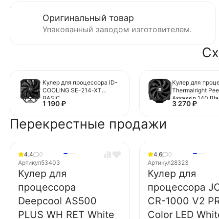
Оригинальный товар
Упакованный заводом изготовителем.
Сх
Кулер для процессора ID-
Кулер для проц
COOLING SE-214-XT
Thermalright Pee
BASIC
Assassin 140 Bl
1 190
₽
3 270
₽
(TRPA140B)
Перекрестные продажи
4.4
0
4.6
0
Артикул
53403
Артикул
28323
Кулер для
Кулер для
процессора
процессора J
Deepcool AS500
CR-1000 V2 P
PLUS WH RET White
Color LED Whit