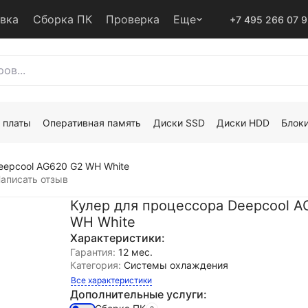
авка
Сборка ПК
Проверка
Еще
+7 495 266 07 
 платы
Оперативная память
Диски SSD
Диски HDD
Блоки
eepcool AG620 G2 WH White
аписать отзыв
Кулер для процессора Deepcool A
WH White
Характеристики:
Гарантия:
12 мес.
Категория:
Системы охлаждения
Все характеристики
Дополнительные услуги: