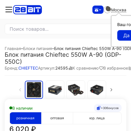
Москва
Ваш г
Главная
–
Блоки питания
–
Блок питания Chieftec 550W A-90 (G
Блок питания Chieftec 550W A-90 (GDP-
550C)
К сравнению
В избранное
Бренд:
CHIEFTEC
Артикул:
24595
В наличии
+30
бонусов
розничная
оптовая
юр. лица
6 020
₽