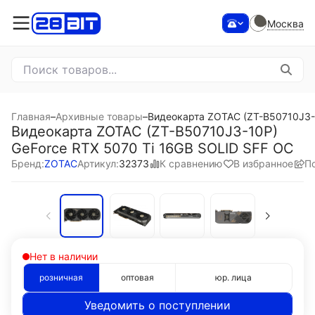
Москва
Главная
–
Архивные товары
–
Видеокарта ZOTAC (ZT-B50710J3-1
Видеокарта ZOTAC (ZT-B50710J3-10P)
GeForce RTX 5070 Ti 16GB SOLID SFF OC
К сравнению
В избранное
П
Бренд:
ZOTAC
Артикул:
32373
Нет в наличии
розничная
оптовая
юр. лица
Уведомить о поступлении