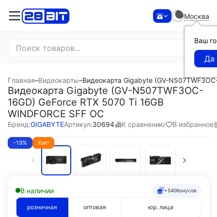
Москва
Ваш г
Главная
–
Видеокарты
–
Видеокарта Gigabyte (GV-N507TWF3OC-
Видеокарта Gigabyte (GV-N507TWF3OC-
16GD) GeForce RTX 5070 Ti 16GB
WINDFORCE SFF OC
К сравнению
В избранное
Бренд:
GIGABYTE
Артикул:
30694
-19%
Хит!
В наличии
+540
бонусов
розничная
оптовая
юр. лица