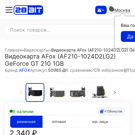
Москва
Ваш г
Главная
–
Видеокарты
–
Видеокарта AFox (AF210-1024D2LG2) Ge
Видеокарта AFox (AF210-1024D2LG2)
GeForce GT 210 1GB
К сравнению
В избранное
По
Бренд:
AFOX
Артикул:
50985
В наличии
+12
бонусов
розничная
оптовая
юр. лица
2 340
₽