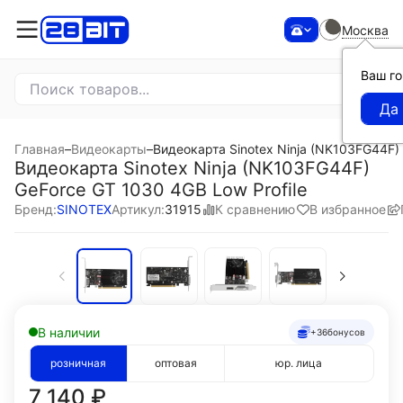
Москва
Ваш г
Главная
–
Видеокарты
–
Видеокарта Sinotex Ninja (NK103FG44F) 
Видеокарта Sinotex Ninja (NK103FG44F)
GeForce GT 1030 4GB Low Profile
К сравнению
В избранное
Бренд:
SINOTEX
Артикул:
31915
В наличии
+36
бонусов
розничная
оптовая
юр. лица
7 140
₽