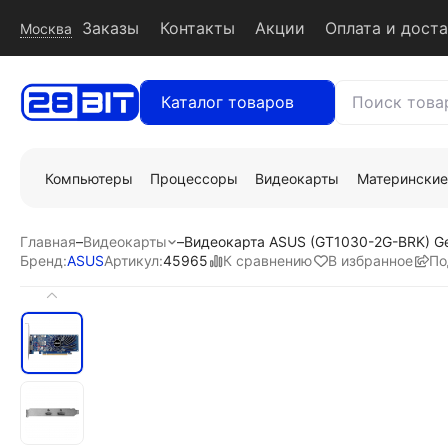
Заказы
Контакты
Акции
Оплата и дост
Москва
Каталог товаров
Компьютеры
Процессоры
Видеокарты
Материнские
Главная
–
Видеокарты
–
Видеокарта ASUS (GT1030-2G-BRK) Ge
К сравнению
В избранное
По
Бренд:
ASUS
Артикул:
45965