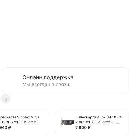
Онлайн поддержка
Мы всегда на связи.
деокарта Sinotex Ninja
Видеокарта AFox (AF1030-
F103FG25F) GeForce GT
2048D5L7) GeForce GT
30 2GB
1030 2GB Low Profile
 940
₽
7 600
₽