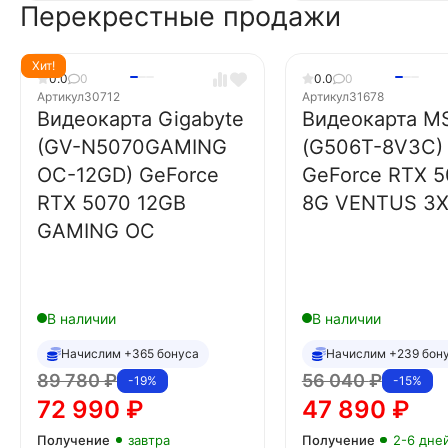
Перекрестные продажи
Хит!
0.0
0
0.0
0
Артикул
30712
Артикул
31678
Видеокарта Gigabyte
Видеокарта MS
(GV-N5070GAMING
(G506T-8V3C)
OC-12GD) GeForce
GeForce RTX 5
RTX 5070 12GB
8G VENTUS 3
GAMING OC
В наличии
В наличии
Начислим +365 бонуса
Начислим +239 бон
89 780
₽
56 040
₽
-19%
-15%
72 990
₽
47 890
₽
Получение
завтра
Получение
2-6 дне