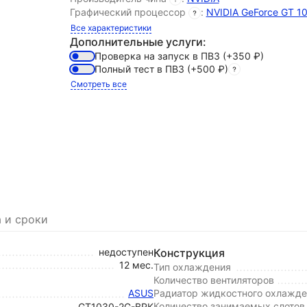
Графический процессор
:
NVIDIA GeForce GT 1
Все характеристики
Дополнительные услуги:
Проверка на запуск в ПВЗ
(+350
₽
)
Полный тест в ПВЗ
(+500
₽
)
Смотреть все
 и сроки
недоступен
Конструкция
12 мес.
Тип охлаждения
Количество вентиляторов
ASUS
Радиатор жидкостного охлажде
Количество занимаемых слотов
GT1030-2G-BRK