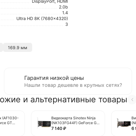
DisplayPort, HDMI
2.0b
1.4
Ultra HD 8K (7680x4320)
3
169.9 мм
Гарантия низкой цены
Нашли товар дешевле в крупных сетях?
ожие и альтернативные товары
x (AF1030-
Видеокарта Sinotex Ninja
Ви
rce GT
(NK103FG44F) GeForce GT
(N
1030 4GB Low Profile
10
7 140
₽
6