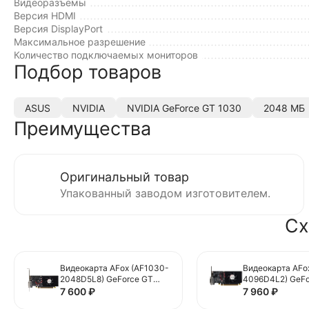
Видеоразъемы
Версия HDMI
Версия DisplayPort
Максимальное разрешение
Количество подключаемых мониторов
Подбор товаров
ASUS
NVIDIA
NVIDIA GeForce GT 1030
2048 МБ
Преимущества
Оригинальный товар
Упакованный заводом изготовителем.
Сх
Видеокарта AFox (AF1030-
Видеокарта AFo
2048D5L8) GeForce GT
4096D4L2) GeFo
1030 2GB
1030 4GB LP
7 600
₽
7 960
₽