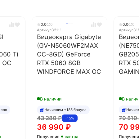
0.0
0
0.0
0
Артикул
32111
Артикул
31
I
Видеокарта Gigabyte
Видеок
(GV-N5060WF2MAX
(NE75
060 Ti
OC-8GD) GeForce
GB205
X OC
RTX 5060 8GB
RTX 5
WINDFORCE MAX OC
GAMI
В наличии
В налич
усов
Начислим +185 бонуса
Начис
43 280
₽
79 510
-15%
36 990
₽
70 9
й
Получение
завтра
Получен