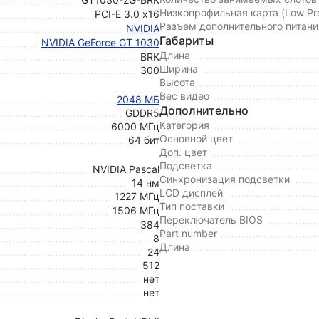
Низкопрофильная карта (Low Pro
PCI-E 3.0 х16
Разъем дополнительного питани
NVIDIA
Габариты
NVIDIA GeForce GT 1030
Длина
BRK
Ширина
300
Высота
Вес видео
2048 МБ
Дополнительно
GDDR5
Категория
6000 МГц
Основной цвет
64 бит
Доп. цвет
Подсветка
NVIDIA Pascal
Синхронизация подсветки
14 нм
LCD дисплей
1227 МГц
Тип поставки
1506 МГц
Переключатель BIOS
384
Part number
8
Длина
24
512
нет
нет