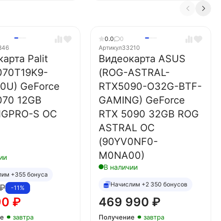
0.0
0
846
Артикул
33210
арта Palit
Видеокарта ASUS
070T19K9-
(ROG-ASTRAL-
0U) GeForce
RTX5090-O32G-BTF-
070 12GB
GAMING) GeForce
NGPRO-S OC
RTX 5090 32GB ROG
ASTRAL OC
(90YV0NF0-
M0NA00)
ии
В наличии
лим +355 бонуса
Начислим +2 350 бонусов
₽
-11%
90
₽
469 990
₽
ие
завтра
Получение
завтра