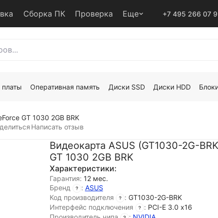
авка
Сборка ПК
Проверка
Еще
+7 495 266 07 
 платы
Оперативная память
Диски SSD
Диски HDD
Блоки
Force GT 1030 2GB BRK
делиться
Написать отзыв
Видеокарта ASUS (GT1030-2G-BRK
GT 1030 2GB BRK
Характеристики:
Гарантия:
12 мес.
Бренд
:
ASUS
Код производителя
:
GT1030-2G-BRK
Интерфейс подключения
:
PCI-E 3.0 х16
Производитель чипа
:
NVIDIA