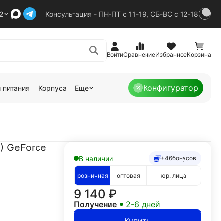
92
Консультация - ПН-ПТ с 11-19, СБ-ВС с 12-18
Войти
Сравнение
Избранное
Корзина
Конфигуратор
 питания
Корпуса
Еще
) GeForce
В наличии
+46
бонусов
розничная
оптовая
юр. лица
9 140
₽
Получение
2-6 дней
Купить