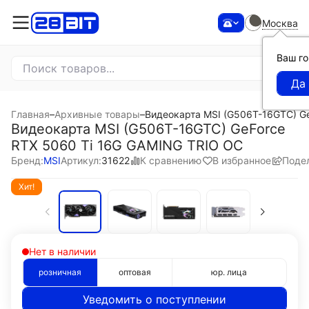
Москва
Ваш г
Главная
–
Архивные товары
–
Видеокарта MSI (G506T-16GTC) G
Видеокарта MSI (G506T-16GTC) GeForce
RTX 5060 Ti 16G GAMING TRIO OC
К сравнению
В избранное
Поде
Бренд:
MSI
Артикул:
31622
Хит!
Нет в наличии
розничная
оптовая
юр. лица
Уведомить о поступлении