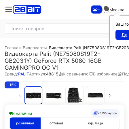
Москва
Ваш г
Главная
–
Видеокарты
–
Видеокарта Palit (NE75080S19T2-GB20
Видеокарта Palit (NE75080S19T2-
GB2031Y) GeForce RTX 5080 16GB
GAMINGPRO OC V1
К сравнению
В избранное
По
Бренд:
PALIT
Артикул:
48815
-15%
В наличии
+655
бонусов
розничная
оптовая
юр. лица