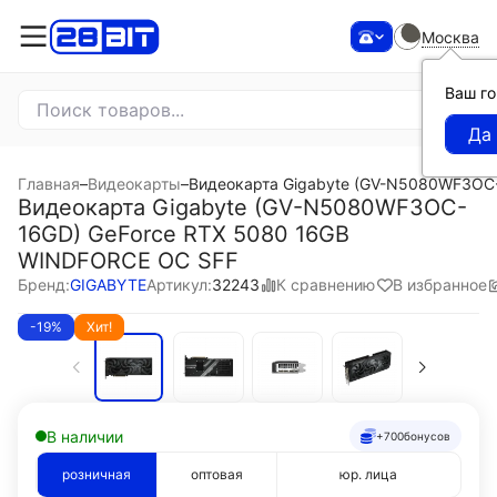
Москва
Ваш г
Главная
–
Видеокарты
–
Видеокарта Gigabyte (GV-N5080WF3OC
Видеокарта Gigabyte (GV-N5080WF3OC-
16GD) GeForce RTX 5080 16GB
WINDFORCE OC SFF
К сравнению
В избранное
Бренд:
GIGABYTE
Артикул:
32243
-19%
Хит!
В наличии
+700
бонусов
розничная
оптовая
юр. лица