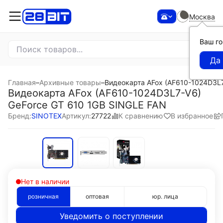
Москва
Ваш г
Главная
–
Архивные товары
–
Видеокарта AFox (AF610-1024D3L7
Видеокарта AFox (AF610-1024D3L7-V6)
GeForce GT 610 1GB SINGLE FAN
К сравнению
В избранное
Бренд:
SINOTEX
Артикул:
27722
Нет в наличии
розничная
оптовая
юр. лица
Уведомить о поступлении