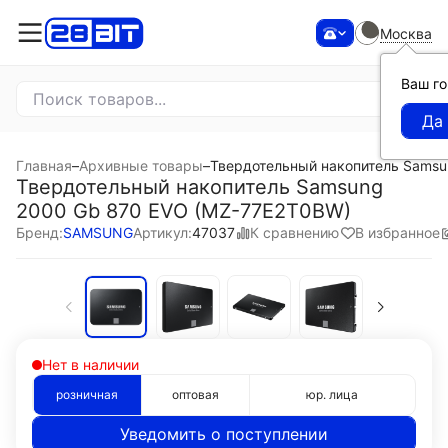
Москва
Ваш г
Главная
–
Архивные товары
–
Твердотельный накопитель Samsu
Твердотельный накопитель Samsung
2000 Gb 870 EVO (MZ-77E2T0BW)
К сравнению
В избранное
Бренд:
SAMSUNG
Артикул:
47037
Нет в наличии
розничная
оптовая
юр. лица
Уведомить о поступлении