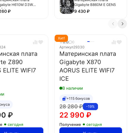
gabyte H610M D3W
Gigabyte B860M E GEN5
DR4
 260
₽
9 430
₽
Хит!
0.0
0
324
Артикул
29330
инская плата
Материнская плата
yte Z890
Gigabyte X870
 ELITE WIFI7
AORUS ELITE WIFI7
ICE
В наличии
ии
+115 бонусов
онуса
28 280
₽
-19%
90
₽
22 990
₽
ие
сегодня
Получение
сегодня