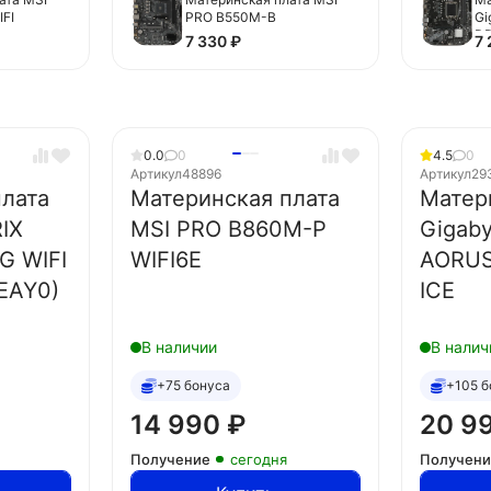
FI
PRO B550M-B
Gi
D
7 330
₽
7
0.0
0
4.5
0
Артикул
48896
Артикул
29
лата
Материнская плата
Матер
IX
MSI PRO B860M-P
Gigab
G WIFI
WIFI6E
AORUS
EAY0)
ICE
В наличии
В налич
+75 бонуса
+105 б
14 990
₽
20 9
Получение
сегодня
Получен