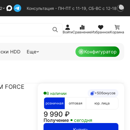
92
Консультация - ПН-ПТ с 11-19, СБ-ВС с 12-18
Войти
Сравнение
Избранное
Корзина
иски HDD
Еще
Конфигуратор
0M FORCE
В наличии
+50
бонусов
розничная
оптовая
юр. лица
9 990
₽
Получение
сегодня
Купить