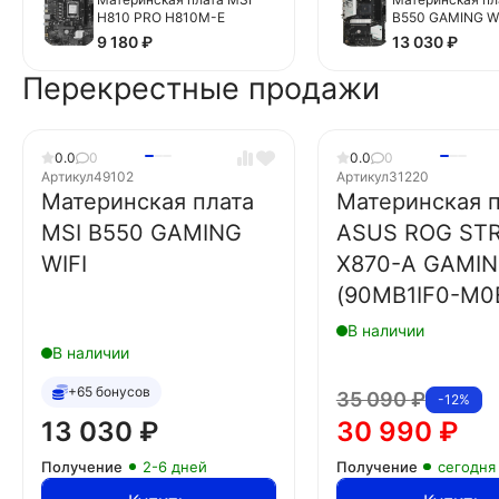
H810 PRO H810M-E
B550 GAMING WI
9 180
₽
13 030
₽
Перекрестные продажи
0.0
0
0.0
0
Артикул
49102
Артикул
31220
Материнская плата
Материнская п
MSI B550 GAMING
ASUS ROG STR
WIFI
X870-A GAMIN
(90MB1IF0-M0
В наличии
В наличии
+65 бонусов
35 090
₽
-12%
13 030
₽
30 990
₽
Получение
2-6 дней
Получение
сегодня