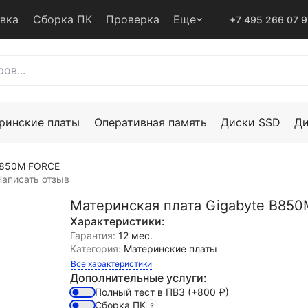
авка
Сборка ПК
Проверка
Еще
+7 495 266 07 
ринские платы
Оперативная память
Диски SSD
Д
 B850M FORCE
Написать отзыв
Материнская плата Gigabyte B85
Характеристики:
Гарантия:
12 мес.
Категория:
Материнские платы
Все характеристики
Дополнительные услуги:
Полный тест в ПВЗ
(+800
₽
)
Сборка ПК