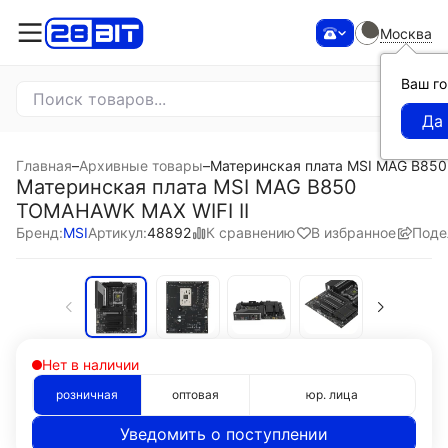
Москва
Ваш г
Главная
–
Архивные товары
–
Материнская плата MSI MAG B850
Материнская плата MSI MAG B850
TOMAHAWK MAX WIFI II
К сравнению
В избранное
Поде
Бренд:
MSI
Артикул:
48892
Нет в наличии
розничная
оптовая
юр. лица
Уведомить о поступлении