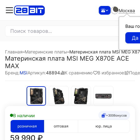
Москва
Ваш г
Главная
–
Материнские платы
–
Материнская плата MSI MEG X8
Материнская плата MSI MEG X870E ACE
MAX
К сравнению
В избранное
Поде
Бренд:
MSI
Артикул:
48894
В наличии
+300
бонусов
розничная
оптовая
юр. лица
59 990
₽