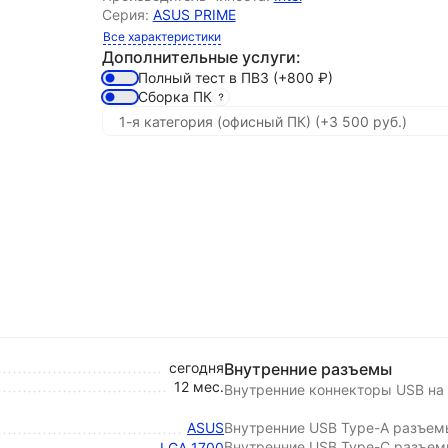
Серия:
ASUS PRIME
Все характеристики
Дополнительные услуги:
Полный тест в ПВЗ
(+800
₽
)
Сборка ПК
сегодня
Внутренние разъемы
12 мес.
Внутренние коннекторы USB на 
ASUS
Внутренние USB Type-A разъем
Внутренние USB Type-C разъе
LGA 1700