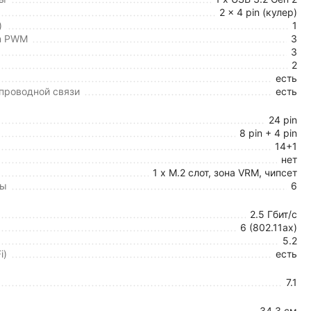
2 x 4 pin (кулер)
)
1
in PWM
3
3
2
есть
спроводной связи
есть
24 pin
8 pin + 4 pin
14+1
нет
1 x M.2 слот, зона VRM, чипсет
ты
6
2.5 Гбит/с
6 (802.11ax)
5.2
i)
есть
7.1
34.3 см