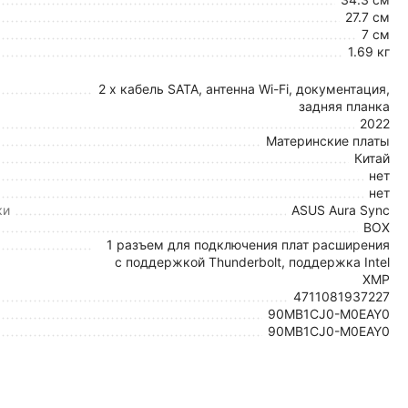
27.7 см
7 см
1.69 кг
2 x кабель SATA, антенна Wi-Fi, документация,
задняя планка
2022
Материнские платы
Китай
нет
нет
ки
ASUS Aura Sync
BOX
1 разъем для подключения плат расширения
с поддержкой Thunderbolt, поддержка Intel
XMP
4711081937227
90MB1CJ0-M0EAY0
90MB1CJ0-M0EAY0