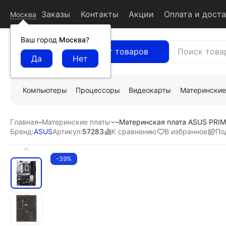
Заказы
Контакты
Акции
Оплата и дост
Москва
Ваш город
Москва
?
Каталог товаров
Компьютеры
Процессоры
Видеокарты
Материнские
Главная
–
Материнские платы
–
Материнская плата ASUS PRIM
К сравнению
В избранное
По
Бренд:
ASUS
Артикул:
57283
-39%