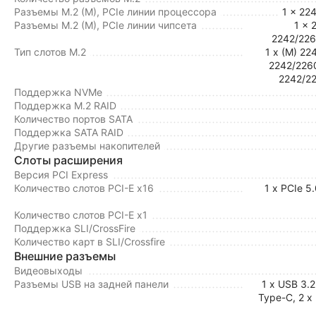
Разъемы M.2 (M), PCIe линии процессора
1 x 22
Разъемы M.2 (M), PCIe линии чипсета
1 x 
2242/226
Тип слотов M.2
1 x (M) 22
2242/2260
2242/22
Поддержка NVMe
Поддержка M.2 RAID
Количество портов SATA
Поддержка SATA RAID
Другие разъемы накопителей
Слоты расширения
Версия PCI Express
Количество слотов PCI-E x16
1 x PCIe 5
Количество слотов PCI-E x1
Поддержка SLI/CrossFire
Количество карт в SLI/Crossfire
Внешние разъемы
Видеовыходы
Разъемы USB на задней панели
1 x USB 3.2
Type-C, 2 x