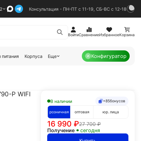
92
Консультация - ПН-ПТ с 11-19, СБ-ВС с 12-18
Войти
Сравнение
Избранное
Корзина
Конфигуратор
 питания
Корпуса
Еще
90-P WIFI
В наличии
+85
бонусов
розничная
оптовая
юр. лица
16 990
₽
27 700
₽
Получение
сегодня
Купить