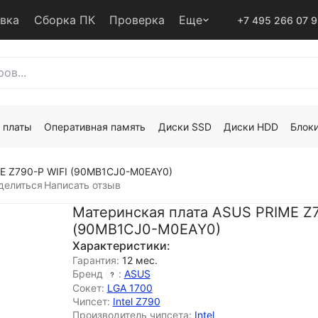
авка
Сборка ПК
Проверка
Еще
+7 495 266 07 
 платы
Оперативная память
Диски SSD
Диски HDD
Блоки
E Z790-P WIFI (90MB1CJ0-M0EAY0)
делиться
Написать отзыв
Материнская плата ASUS PRIME Z7
(90MB1CJ0-M0EAY0)
Характеристики:
Гарантия:
12 мес.
Бренд
:
ASUS
Сокет:
LGA 1700
Чипсет:
Intel Z790
Производитель чипсета:
Intel