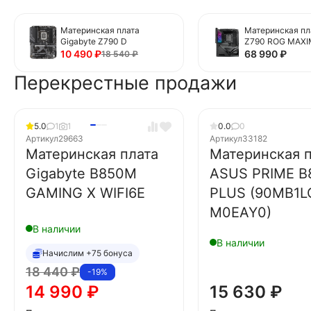
Материнская плата
Материнская пл
Gigabyte Z790 D
Z790 ROG MAX
BTF WIFI (90MB
10 490
₽
68 990
₽
18 540
₽
M0EAY0)
Перекрестные продажи
5.0
1
1
0.0
0
Артикул
29663
Артикул
33182
Материнская плата
Материнская п
Gigabyte B850M
ASUS PRIME B
GAMING X WIFI6E
PLUS (90MB1L
M0EAY0)
В наличии
В наличии
Начислим +75 бонуса
18 440
₽
-19%
14 990
₽
15 630
₽