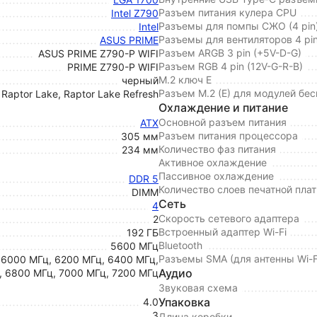
Разъем питания кулера CPU
Intel Z790
Разъемы для помпы СЖО (4 pin
Intel
Разъемы для вентиляторов 4 p
ASUS PRIME
Разъем ARGB 3 pin (+5V-D-G)
ASUS PRIME Z790-P WIFI
Разъем RGB 4 pin (12V-G-R-B)
PRIME Z790-P WIFI
M.2 ключ E
черный
Разъем M.2 (E) для модулей бе
 Raptor Lake, Raptor Lake Refresh
Охлаждение и питание
Основной разъем питания
ATX
Разъем питания процессора
305 мм
Количество фаз питания
234 мм
Активное охлаждение
Пассивное охлаждение
DDR 5
Количество слоев печатной пла
DIMM
Сеть
4
Скорость сетевого адаптера
2
Встроенный адаптер Wi-Fi
192 ГБ
Bluetooth
5600 МГц
Разъемы SMA (для антенны Wi-F
 6000 МГц, 6200 МГц, 6400 МГц,
Аудио
, 6800 МГц, 7000 МГц, 7200 МГц
Звуковая схема
Упаковка
4.0
3
Длина коробки