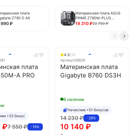
теринская плата
Материнская плата ASUS
gabyte Z790 D AX
PRIME Z790M-PLUS
(90MB1E70-M0EAY0)
1 990
₽
19 310
₽
23 700
₽
4.3
0
581
Артикул
26828
инская плата
Материнская плата
550M-A PRO
Gigabyte B760 DS3H
В наличии
ии
Начислим +51 бонусов
лим +32 бонус
14 230
₽
-29%
0
₽
10 140
₽
7 550
₽
-16%