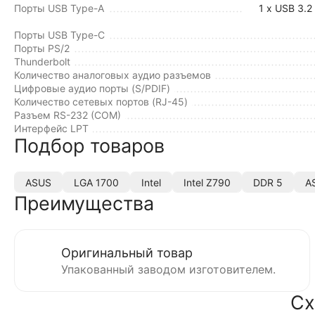
Порты USB Type-A
1 x USB 3.2
Порты USB Type-C
Порты PS/2
Thunderbolt
Количество аналоговых аудио разъемов
Цифровые аудио порты (S/PDIF)
Количество сетевых портов (RJ-45)
Разъем RS-232 (COM)
Интерфейс LPT
Подбор товаров
ASUS
LGA 1700
Intel
Intel Z790
DDR 5
A
Преимущества
Оригинальный товар
Упакованный заводом изготовителем.
Сх