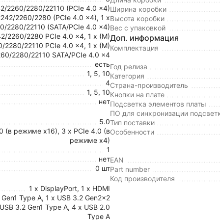
42/2260/2280/22110 (PCIe 4.0 x4)
Ширина коробки
2242/2260/2280 (PCIe 4.0 x4), 1 x
Высота коробки
0/2280/22110 (SATA/PCIe 4.0 x4)
Вес с упаковкой
42/2260/2280 PCIe 4.0 x4, 1 x (M)
Доп. информация
/2280/22110 PCIe 4.0 x4, 1 x (M)
Комплектация
60/2280/22110 SATA/PCIe 4.0 x4
есть
Год релиза
1, 5, 10
Категория
4
Страна-производитель
1, 5, 10
Кнопки на плате
нет
Подсветка элементов платы
ПО для синхронизации подсвет
5.0
Тип поставки
.0 (в режиме x16), 3 x PCIe 4.0 (в
Особенности
режиме x4)
1
нет
EAN
0 шт
Part number
Код производителя
1 x DisplayPort, 1 x HDMI
 Gen1 Type A, 1 x USB 3.2 Gen2x2
 USB 3.2 Gen1 Type A, 4 x USB 2.0
Type A