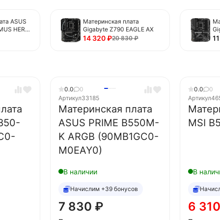
ата ASUS
Материнская плата
Ма
IMUS HERO
Gigabyte Z790 EAGLE AX
Gi
1H50-
14 320
₽
1
20 830
₽
0.0
0
0.0
0
Артикул
33185
Артикул
46
лата
Материнская плата
Матер
850-
ASUS PRIME B550M-
MSI B
C0-
K ARGB (90MB1GC0-
M0EAY0)
В наличии
В налич
Начислим +39 бонусов
Начис
7 830
₽
6 31