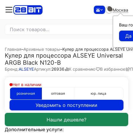
Москва
Ваш г
Главная
–
Архивные товары
–
Кулер для процессора ALSEYE Uni
Кулер для процессора ALSEYE Universal
ARGB Black N120-B
К сравнению
В избранное
П
Бренд:
ALSEYE
Артикул:
26936
Нет в наличии
розничная
оптовая
юр. лица
Уведомить о поступлении
Дополнительные услуги: