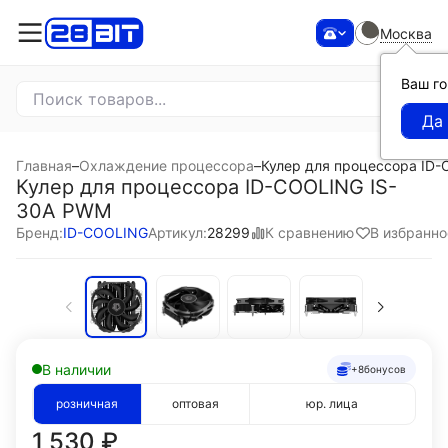
Москва
Ваш г
Главная
–
Охлаждение процессора
–
Кулер для процессора ID
Кулер для процессора ID-COOLING IS-
30A PWM
К сравнению
В избранно
Бренд:
ID-COOLING
Артикул:
28299
В наличии
+8
бонусов
розничная
оптовая
юр. лица
1 530
₽