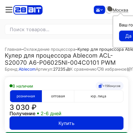
Москва
Ваш г
Главная
–
Охлаждение процессора
–
Кулер для процессора Ab
Кулер для процессора Ablecom ACL-
S20070 A6-P06025NI-004C0101 PWM
К сравнению
В избранное
Бренд:
Ablecom
Артикул:
27235
В наличии
+15
бонусов
розничная
оптовая
юр. лица
3 030
₽
Получение
2-6 дней
Купить