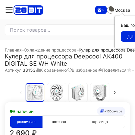
Москва
Ваш г
Главная
–
Охлаждение процессора
–
Кулер для процессора Dee
Кулер для процессора Deepcool AK400
DIGITAL SE WH White
К сравнению
В избранное
Поделиться
Н
Артикул:
33153
В наличии
+13
бонусов
розничная
оптовая
юр. лица
2 690
₽