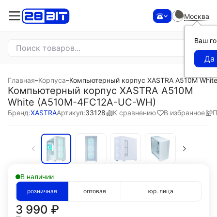
Москва
Ваш г
Главная
–
Корпуса
–
Компьютерный корпус XASTRA A510M Whit
Компьютерный корпус XASTRA A510M
White (A510M-4FC12A-UC-WH)
К сравнению
В избранное
П
Бренд:
XASTRA
Артикул:
33128
В наличии
розничная
оптовая
юр. лица
3 990
₽