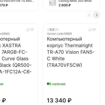
G Pano M110R TG ARGB
Cooling WARE 300 White
ack (306-7G33R21-JA4)
 170
₽
2 600
₽
0.0
0
e
48963
Vendor code
48969
ютерный
Компьютерный
с XASTRA
корпус Thermalright
 7ARGB-FC-
TR-A70 Vision FAN5-
 Curve Glass
C White
Black (QR500-
(TRA70VF5CW)
A-1FC12A-C6-
ии
В наличии
0
₽
13 340
₽