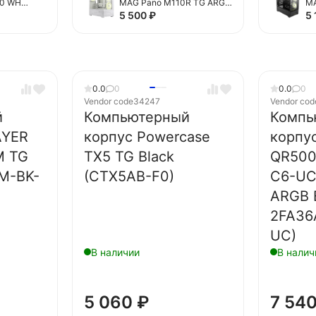
70 WH
MAG Pano M110R TG ARGB
MA
ta-C70-
White (306-7G33W21-JA4)
Bl
5 500
₽
5
0.0
0
0.0
0
Vendor code
34247
Vendor cod
й
Компьютерный
Компь
AYER
корпус Powercase
корпу
M TG
TX5 TG Black
QR500
-M-BK-
(CTX5AB-F0)
C6-UC
ARGB 
2FA36
UC)
В наличии
В налич
5 060
₽
7 54