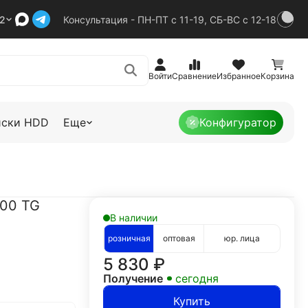
92
Консультация - ПН-ПТ с 11-19, СБ-ВС с 12-18
Войти
Сравнение
Избранное
Корзина
иски HDD
Еще
Конфигуратор
00 TG
В наличии
розничная
оптовая
юр. лица
5 830
₽
Получение
сегодня
Купить