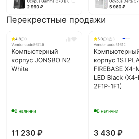
Ocypus Gamma C70 BK TG
Ocypus Delta C
Black (Gamma-C70-
ARGB White (Del
2 960
₽
5 960
₽
BKG000XX-GL)
WHG400XX-GL)
Перекрестные продажи
4.8
0
5.0
1
3
Vendor code
56745
Vendor code
51612
Компьютерный
Компьютерны
корпус JONSBO N2
корпус 1STPL
White
FIREBASE X4-
LED Black (X4
2F1P-1F1)
В наличии
В наличии
11 230
₽
3 430
₽