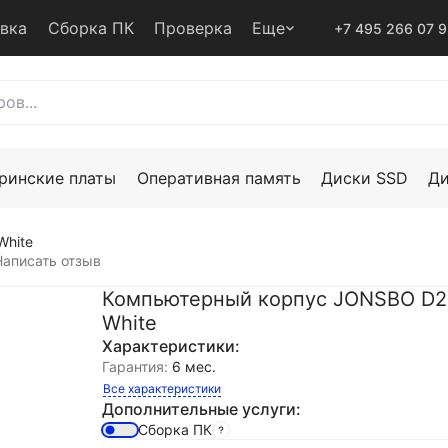
авка
Сборка ПК
Проверка
Еще
+7 495 266 07 
ринские платы
Оперативная память
Диски SSD
Д
White
Написать отзыв
Компьютерный корпус JONSBO D2
White
Характеристики:
Гарантия:
6 мес.
Все характеристики
Дополнительные услуги:
Сборка ПК