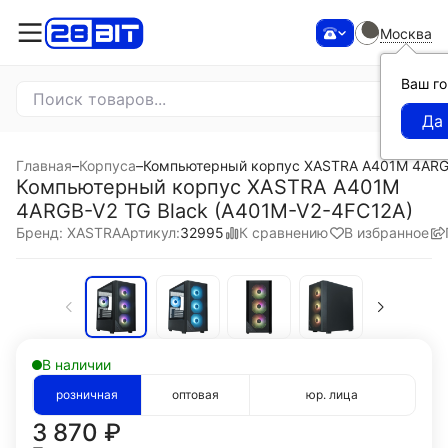
Москва
Ваш г
Главная
–
Корпуса
–
Компьютерный корпус XASTRA A401M 4ARGB
Компьютерный корпус XASTRA A401M
4ARGB-V2 TG Black (A401M-V2-4FC12A)
К сравнению
В избранное
Бренд: XASTRA
Артикул:
32995
В наличии
розничная
оптовая
юр. лица
3 870
₽