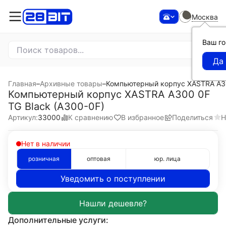
Москва
Ваш г
Главная
–
Архивные товары
–
Компьютерный корпус XASTRA A30
Компьютерный корпус XASTRA A300 0F
TG Black (A300-0F)
К сравнению
В избранное
Поделиться
Н
Артикул:
33000
Нет в наличии
розничная
оптовая
юр. лица
Уведомить о поступлении
Дополнительные услуги: