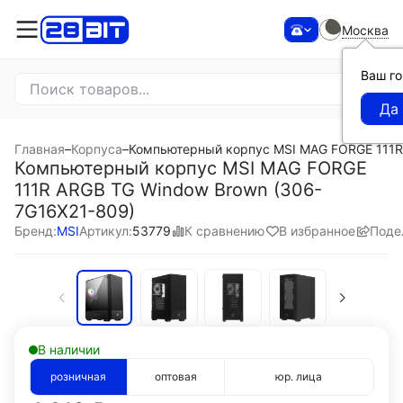
Москва
Ваш г
Главная
–
Корпуса
–
Компьютерный корпус MSI MAG FORGE 111R
Компьютерный корпус MSI MAG FORGE
111R ARGB TG Window Brown (306-
7G16X21-809)
К сравнению
В избранное
Поде
Бренд:
MSI
Артикул:
53779
В наличии
розничная
оптовая
юр. лица