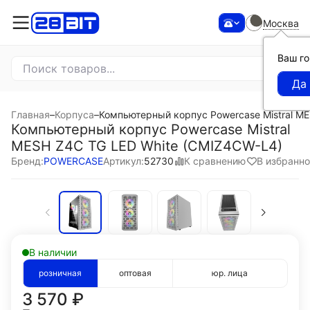
Москва
Ваш г
Главная
–
Корпуса
–
Компьютерный корпус Powercase Mistral M
Компьютерный корпус Powercase Mistral
MESH Z4С TG LED White (CMIZ4CW-L4)
К сравнению
В избранн
Бренд:
POWERCASE
Артикул:
52730
В наличии
розничная
оптовая
юр. лица
3 570
₽