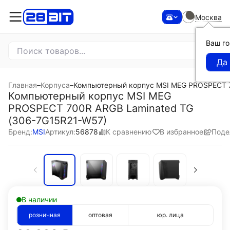
Москва
Ваш г
Главная
–
Корпуса
–
Компьютерный корпус MSI MEG PROSPECT 7
Компьютерный корпус MSI MEG
PROSPECT 700R ARGB Laminated TG
(306-7G15R21-W57)
К сравнению
В избранное
Поде
Бренд:
MSI
Артикул:
56878
В наличии
розничная
оптовая
юр. лица