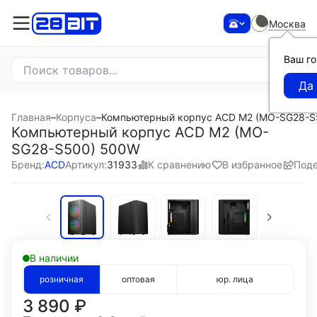
Москва
Ваш г
Главная
–
Корпуса
–
Компьютерный корпус ACD M2 (MO-SG28-S
Компьютерный корпус ACD M2 (MO-
SG28-S500) 500W
К сравнению
В избранное
Поде
Бренд:
ACD
Артикул:
31933
В наличии
розничная
оптовая
юр. лица
3 890
₽