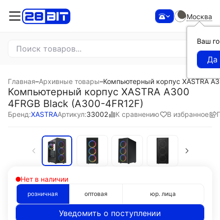
Москва
Ваш г
Главная
–
Архивные товары
–
Компьютерный корпус XASTRA A30
Компьютерный корпус XASTRA A300
4FRGB Black (A300-4FR12F)
К сравнению
В избранное
Бренд:
XASTRA
Артикул:
33002
Нет в наличии
розничная
оптовая
юр. лица
Уведомить о поступлении