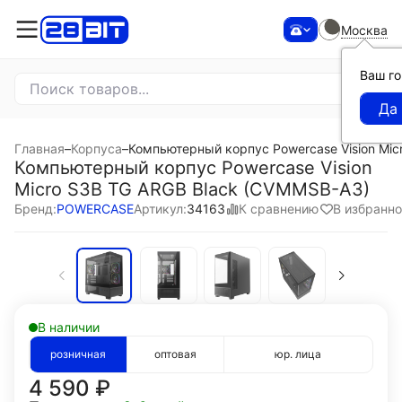
Москва
Ваш г
Главная
–
Корпуса
–
Компьютерный корпус Powercase Vision Mic
Компьютерный корпус Powercase Vision
Micro S3B TG ARGB Black (CVMMSB-A3)
К сравнению
В избранн
Бренд:
POWERCASE
Артикул:
34163
В наличии
розничная
оптовая
юр. лица
4 590
₽