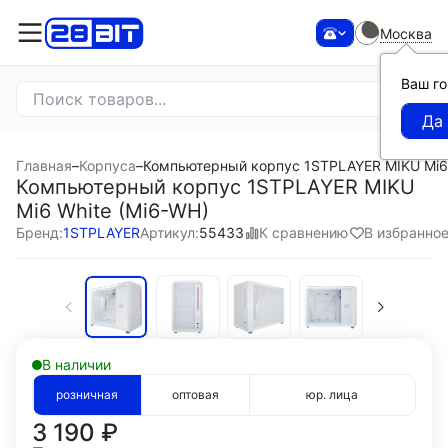
Москва
Ваш г
Главная
–
Корпуса
–
Компьютерный корпус 1STPLAYER MIKU Mi6 
Компьютерный корпус 1STPLAYER MIKU
Mi6 White (Mi6-WH)
К сравнению
В избранно
Бренд:
1STPLAYER
Артикул:
55433
В наличии
розничная
оптовая
юр. лица
3 190
₽