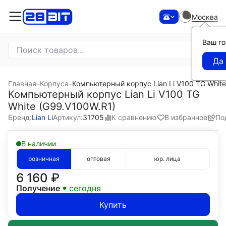
Москва
Ваш г
Главная
–
Корпуса
–
Компьютерный корпус Lian Li V100 TG Whit
Компьютерный корпус Lian Li V100 TG
White (G99.V100W.R1)
К сравнению
В избранное
По
Бренд:
Lian Li
Артикул:
31705
В наличии
розничная
оптовая
юр. лица
6 160
₽
Получение
сегодня
Купить