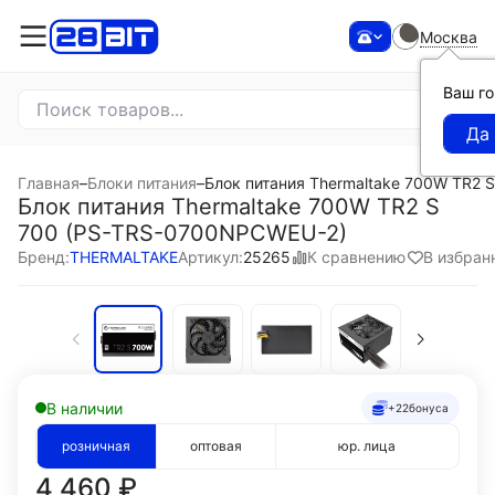
Москва
Ваш г
Главная
–
Блоки питания
–
Блок питания Thermaltake 700W TR2
Блок питания Thermaltake 700W TR2 S
700 (PS-TRS-0700NPCWEU-2)
К сравнению
В избран
Бренд:
THERMALTAKE
Артикул:
25265
В наличии
+22
бонуса
розничная
оптовая
юр. лица
4 460
₽