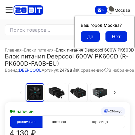
Москва
Ваш город
Москва
?
Главная
–
Блоки питания
–
Блок питания Deepcool 600W PK600D
Блок питания Deepcool 600W PK600D (R-
PK600D-FA0B-EU)
К сравнению
В избранное
Бренд:
DEEPCOOL
Артикул:
24798
В наличии
+21
бонус
розничная
оптовая
юр. лица
4 130
₽