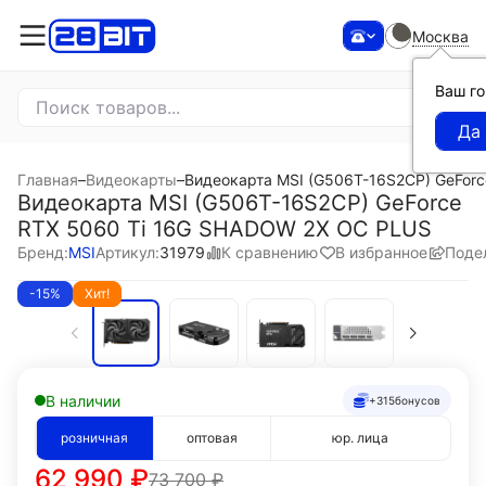
Москва
Ваш г
Главная
–
Видеокарты
–
Видеокарта MSI (G506T-16S2CP) GeFor
Видеокарта MSI (G506T-16S2CP) GeForce
RTX 5060 Ti 16G SHADOW 2X OC PLUS
К сравнению
В избранное
Поде
Бренд:
MSI
Артикул:
31979
-15%
Хит!
В наличии
+315
бонусов
розничная
оптовая
юр. лица
62 990
₽
73 700
₽