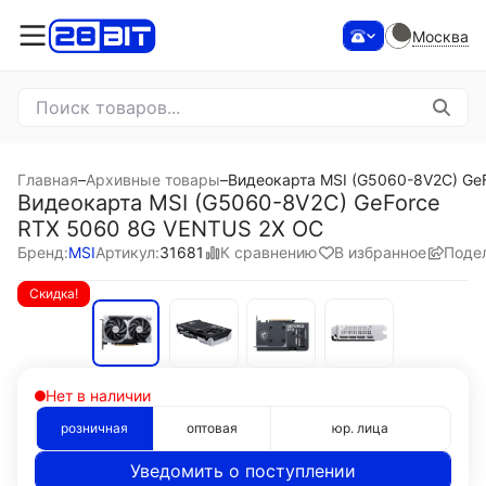
Москва
Главная
–
Архивные товары
–
Видеокарта MSI (G5060-8V2C) Ge
Видеокарта MSI (G5060-8V2C) GeForce
RTX 5060 8G VENTUS 2X OC
К сравнению
В избранное
Поде
Бренд:
MSI
Артикул:
31681
Скидка!
Нет в наличии
розничная
оптовая
юр. лица
Уведомить о поступлении