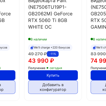
Fox
Видеокарта Palit
Видеок
(NE7506TU19P1-
(NE75
Force
GB2062M) GeForce
GB205
GB
RTX 5060 Ti 8GB
RTX 5
WHITE OC
GAMI
В наличии
В налич
онусов
We'll charge +220 бонусов
We'll 
49 270
₽
83 99
-11%
43 990
₽
74 9
й
Получение
сегодня
Получен
Купить
в
Добавить в
ор
конфигуратор
к