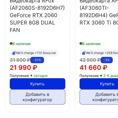
Видеокарта AFox
Видеокарта A
(AF2060S-8192D6H7)
(AF3060TI-
GeForce RTX 2060
8192D6H4) Ge
SUPER 8GB DUAL
RTX 3060 Ti 8
FAN
В наличии
В наличии
We'll charge +110 бонусов
We'll charge +208 б
31 800
₽
42 900
₽
-31%
-3%
21 990
₽
41 660
₽
Получение
сегодня
Получение
2-6 дне
Купить
Купить
Добавить в
Добавить 
конфигуратор
конфигурат