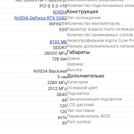
Количество подключаемых мон
PCI-E 5.0 x16
Конструкция
NVIDIA
Тип охлаждения
NVIDIA GeForce RTX 5060
Количество вентиляторов
INFINITY
Радиатор жидкостного охлажде
550
Количество занимаемых слотов
Низкопрофильная карта (Low Pro
8192 МБ
Разъем дополнительного питани
GDDR7
Габариты
28000 МГц
Длина
128 бит
Ширина
Высота
NVIDIA Blackwell
Дополнительно
5 нм
Категория
2280 МГц
Основной цвет
2512 МГц
Подсветка
3840
Синхронизация подсветки
48
LCD дисплей
120
Тип поставки
120
Переключатель BIOS
есть
Part number
30