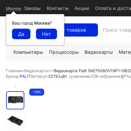
Заказы
Контакты
Акции
Оплата и дост
Москва
Ваш город
Москва
?
Каталог товаров
Компьютеры
Процессоры
Видеокарты
Мате
Главная
–
Видеокарты
–
Видеокарта Palit (NE75060V19P1-GB2
К сравнению
В избранное
По
Бренд:
PALIT
Артикул:
32793
-19%