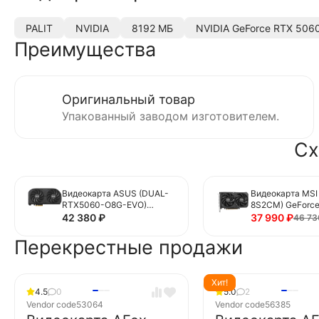
PALIT
NVIDIA
8192 МБ
NVIDIA GeForce RTX 506
Преимущества
Оригинальный товар
Упакованный заводом изготовителем.
Сх
Видеокарта ASUS (DUAL-
Видеокарта MSI
RTX5060-O8G-EVO)
8S2CM) GeForce
GeForce RTX 5060 8GB
8G SHADOW 2X
42 380
₽
37 990
₽
46 7
DUAL EVO OC
Перекрестные продажи
Хит!
4.5
0
5.0
2
Vendor code
53064
Vendor code
56385