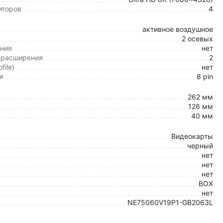
иторов
4
активное воздушное
2 осевых
ния
нет
 расширения
2
file)
нет
я
8 pin
262 мм
126 мм
40 мм
Видеокарты
черный
нет
нет
нет
BOX
нет
NE75060V19P1-GB2063L