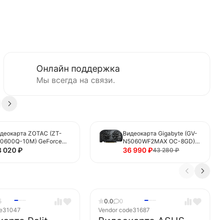
Онлайн поддержка
Мы всегда на связи.
деокарта ZOTAC (ZT-
Видеокарта Gigabyte (GV-
0600Q-10M) GeForce
N5060WF2MAX OC-8GD)
X 5060 8GB Twin Edge
GeForce RTX 5060 8GB
3 020
₽
36 990
₽
43 280
₽
 WHITE ED
WINDFORCE MAX OC
5
0.0
0
e
31047
Vendor code
31687