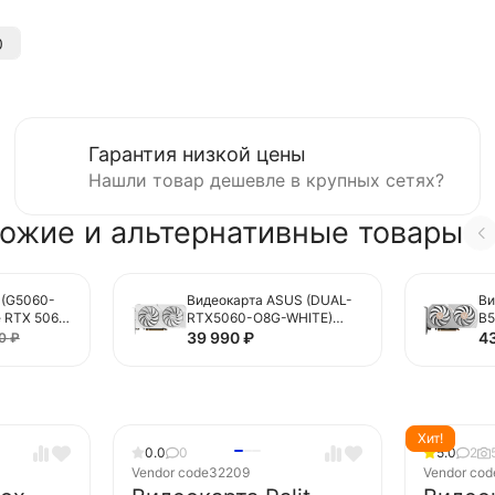
0
Гарантия низкой цены
Нашли товар дешевле в крупных сетях?
ожие и альтернативные товары
 (G5060-
Видеокарта ASUS (DUAL-
Ви
 RTX 5060
RTX5060-O8G-WHITE)
B5
 OC MAX
GeForce RTX 5060 8GB
RT
39 990
₽
4
30
₽
DUAL WHITE OC
OC
90YV0N15-M0NA00)
Хит!
0.0
0
5.0
2
Vendor code
32209
Vendor cod