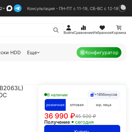
92
Консультация - ПН-ПТ с 11-19, СБ-ВС с 12-18
Войти
Сравнение
Избранное
Корзина
иски HDD
Еще
Конфигуратор
GB2063L)
 OC
В наличии
+185
бонусов
розничная
оптовая
юр. лица
36 990
₽
45 500
₽
Получение
сегодня
Купить