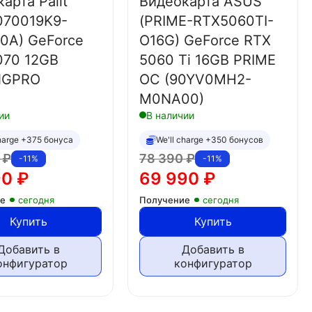
арта Palit
Видеокарта ASUS
070019K9-
(PRIME-RTX5060TI-
0A) GeForce
O16G) GeForce RTX
070 12GB
5060 Ti 16GB PRIME
NGPRO
OC (90YV0MH2-
M0NA00)
ии
В наличии
charge +375 бонуса
We'll charge +350 бонусов
0
₽
78 390
₽
-11%
-11%
90
₽
69 990
₽
ие
сегодня
Получение
сегодня
Купить
Купить
Добавить в
Добавить в
онфигуратор
конфигуратор