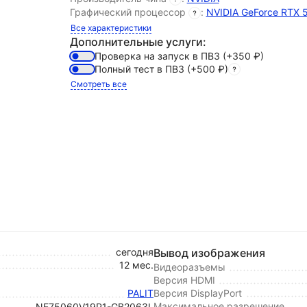
Графический процессор
:
NVIDIA GeForce RTX 
Все характеристики
Дополнительные услуги:
Проверка на запуск в ПВЗ
(+350
₽
)
Полный тест в ПВЗ
(+500
₽
)
Смотреть все
сегодня
Вывод изображения
12 мес.
Видеоразъемы
Версия HDMI
PALIT
Версия DisplayPort
Максимальное разрешение
NE75060V19P1-GB2063L