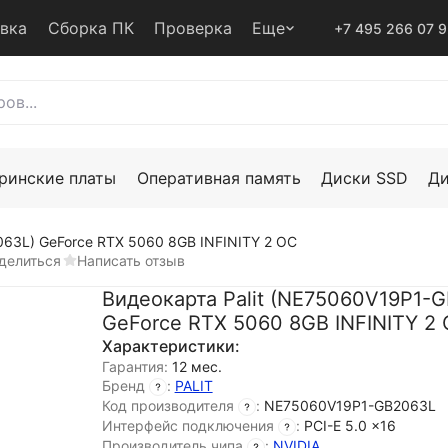
авка
Сборка ПК
Проверка
Еще
+7 495 266 07 
ринские платы
Оперативная память
Диски SSD
Д
063L) GeForce RTX 5060 8GB INFINITY 2 OC
делиться
Написать отзыв
Видеокарта Palit (NE75060V19P1-
GeForce RTX 5060 8GB INFINITY 2
Характеристики:
Гарантия:
12 мес.
Бренд
:
PALIT
Код производителя
:
NE75060V19P1-GB2063L
Интерфейс подключения
:
PCI-E 5.0 x16
Производитель чипа
:
NVIDIA