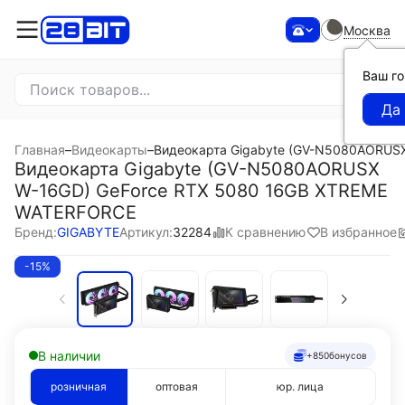
Москва
Ваш г
Главная
–
Видеокарты
–
Видеокарта Gigabyte (GV-N5080AORUS
Видеокарта Gigabyte (GV-N5080AORUSX
W-16GD) GeForce RTX 5080 16GB XTREME
WATERFORCE
К сравнению
В избранное
Бренд:
GIGABYTE
Артикул:
32284
-15%
В наличии
+850
бонусов
розничная
оптовая
юр. лица