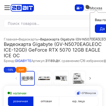
Москва
Ваш г
Главная
–
Видеокарты
–
Видеокарта Gigabyte (GV-N5070EAGLEOC
Видеокарта Gigabyte (GV-N5070EAGLEOC
ICE-12GD) GeForce RTX 5070 12GB EAGLE
ICE OC
К сравнению
В избранное
Бренд:
GIGABYTE
Артикул:
31189
-19%
Хит!
В наличии
+375
бонусов
розничная
оптовая
юр. лица