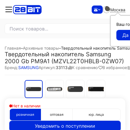
Москва
Ваш г
Главная
–
Архивные товары
–
Твердотельный накопитель Sams
Твердотельный накопитель Samsung
2000 Gb PM9A1 (MZVL22T0HBLB-0ZW07)
К сравнению
В избранное
Бренд:
SAMSUNG
Артикул:
33113
Нет в наличии
розничная
оптовая
юр. лица
Уведомить о поступлении