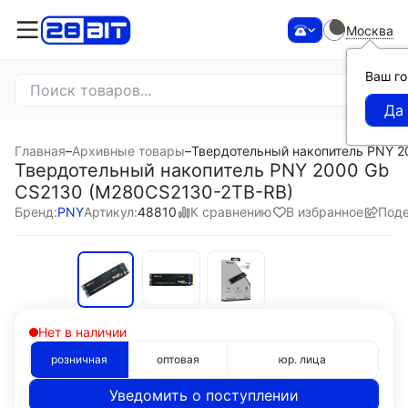
Москва
Ваш г
Главная
–
Архивные товары
–
Твердотельный накопитель PNY 
Твердотельный накопитель PNY 2000 Gb
CS2130 (M280CS2130-2TB-RB)
К сравнению
В избранное
Поде
Бренд:
PNY
Артикул:
48810
Нет в наличии
розничная
оптовая
юр. лица
Уведомить о поступлении