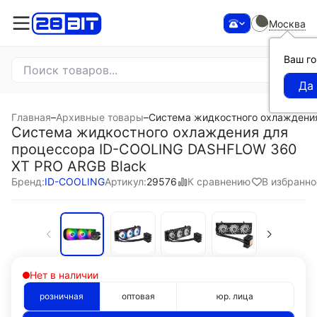
Москва
Ваш г
Главная
–
Архивные товары
–
Система жидкостного охлаждени
Система жидкостного охлаждения для
процессора ID-COOLING DASHFLOW 360
XT PRO ARGB Black
К сравнению
В избранно
Бренд:
ID-COOLING
Артикул:
29576
Нет в наличии
розничная
оптовая
юр. лица