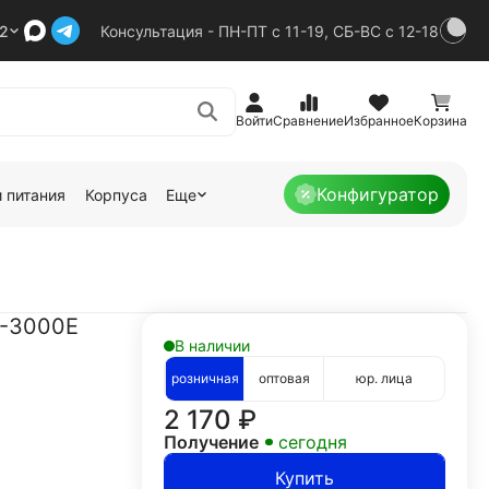
92
Консультация - ПН-ПТ с 11-19, СБ-ВС с 12-18
Войти
Сравнение
Избранное
Корзина
Конфигуратор
 питания
Корпуса
Еще
R-3000E
В наличии
розничная
оптовая
юр. лица
2 170
₽
Получение
сегодня
Купить