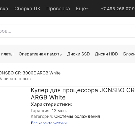
авка
Сборка ПК
Проверка
Еще
+7 495 266 07 
 платы
Оперативная память
Диски SSD
Диски HDD
Блоки
JONSBO CR-3000E ARGB White
Написать отзыв
Кулер для процессора JONSBO C
ARGB White
Характеристики:
Гарантия:
12 мес.
Категория:
Системы охлаждения
Все характеристики