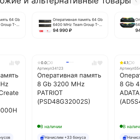
ожие и альтернативные товары
мять 64 Gb
Оперативная память 64 Gb
Оп
Group T-
6400 MHz Team Group T-
64
B Black
CREATE Expert
FO
94 990
₽
9
0HC30CDC
(CTCED564G6400HC40BD
(
C01)
01
0.0
0
4.1
0
Артикул
34123
Артикул
55
память
Оперативная память
Опера
MHz
8 Gb 3200 MHz
8 Gb 
Create
PATRIOT
ADATA
(PSD48G32002S)
(AD5S
6000H
В наличии
В налич
нусов
Начислим +33 бонуса
Начис