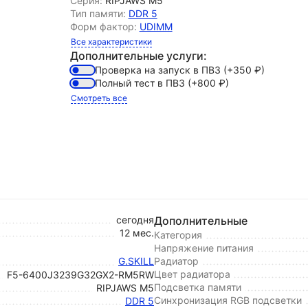
Серия:
RIPJAWS M5
Тип памяти:
DDR 5
Форм фактор:
UDIMM
Все характеристики
Дополнительные услуги:
Проверка на запуск в ПВЗ
(+350
₽
)
Полный тест в ПВЗ
(+800
₽
)
Смотреть все
сегодня
Дополнительные
12 мес.
Категория
Напряжение питания
G.SKILL
Радиатор
Цвет радиатора
F5-6400J3239G32GX2-RM5RW
Подсветка памяти
RIPJAWS M5
Синхронизация RGB подсветки
DDR 5