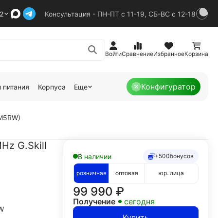
92
Консультация - ПН-ПТ с 11-19, СБ-ВС с 12-18
Войти
Сравнение
Избранное
Корзина
Конфигуратор
 питания
Корпуса
Еще
RM5RW)
z G.Skill
В наличии
+500
бонусов
розничная
оптовая
юр. лица
99 990
₽
Получение
сегодня
W
Купить