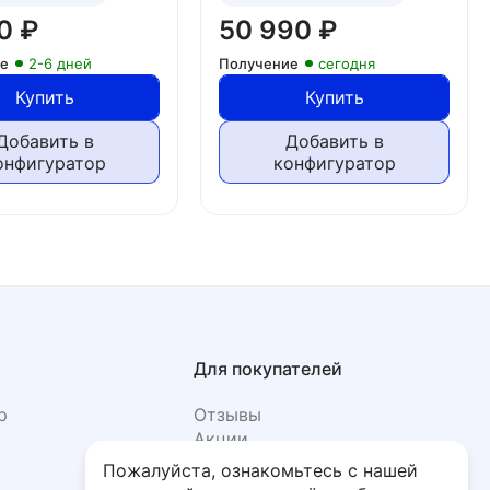
10
₽
50 990
₽
ие
2-6 дней
Получение
сегодня
Купить
Купить
Добавить в
Добавить в
онфигуратор
конфигуратор
Для покупателей
р
Отзывы
Акции
Фото
Пожалуйста, ознакомьтесь с нашей