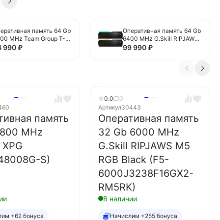
еративная память 64 Gb
Оперативная память 64 Gb
00 MHz Team Group T-
6400 MHz G.Skill RIPJAWS
RCE DELTA RGB Black
M5 RGB Black (F5-
4 990
₽
99 990
₽
FF3D564G6400HC40BDC
6400J3239G32GX2-
)
RM5RK)
0.0
0
460
Артикул
30443
тивная память
Оперативная память
4800 MHz
32 Gb 6000 MHz
 XPG
G.Skill RIPJAWS M5
48008G-S)
RGB Black (F5-
6000J3238F16GX2-
RM5RK)
ии
В наличии
лим +62 бонуса
Начислим +255 бонуса