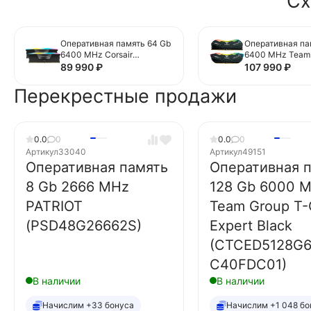
Сх
Оперативная память 64 Gb
Оперативная па
6400 MHz Corsair
6400 MHz Team 
VENGEANCE RGB
FORCE DELTA RG
89 990
₽
107 990
₽
(CMH64GX5M2Y6400C32)
(FF3D564G640
01)
Перекрестные продажи
0.0
0
0.0
0
Артикул
33040
Артикул
49151
Оперативная память
Оперативная 
8 Gb 2666 MHz
128 Gb 6000 
PATRIOT
Team Group T-
(PSD48G26662S)
Expert Black
(CTCED5128G
C40FDC01)
В наличии
В наличии
Начислим +33 бонуса
Начислим +1 048 бо