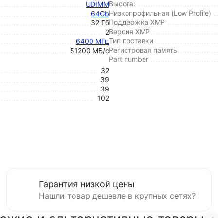
Высота:
UDIMM
Низкопрофильная (Low Profile)
64Gb
Поддержка XMP
32 Гб
Версия XMP
2
Тип поставки
6400 МГц
Регистровая память
51200 МБ/с
Part number
32
39
39
102
Гарантия низкой цены
Нашли товар дешевле в крупных сетях?