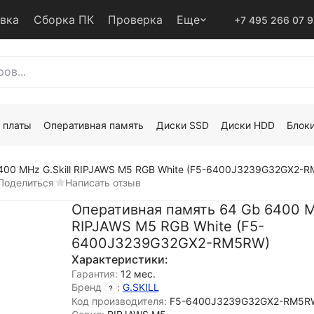
авка
Сборка ПК
Проверка
Еще
+7 495 266 07 
 платы
Оперативная память
Диски SSD
Диски HDD
Блоки
400 MHz G.Skill RIPJAWS M5 RGB White (F5-6400J3239G32GX2-
Поделиться
Написать отзыв
Оперативная память 64 Gb 6400 MH
RIPJAWS M5 RGB White (F5-
6400J3239G32GX2-RM5RW)
Характеристики:
Гарантия:
12 мес.
Бренд
:
G.SKILL
Код производителя:
F5-6400J3239G32GX2-RM5R