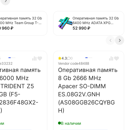
еративная память 32 Gb
Оперативная память 32 Gb
00 MHz Team Group T-
6400 MHz ADATA XPG
RCE XTREEM Narvik
LANCER Neon RGB
0 960
₽
52 990
₽
ack
(AX5U6400C3216G-
FFXD532G6400HC32ADC
DCLANRSG)
)
5
4.3
0
e
33232
Vendor code
48488
тивная память
Оперативная память
 6000 MHz
8 Gb 2666 MHz
l TRIDENT Z5
Apacer SO-DIMM
GB (F5-
ES.08G2V.GNH
2836F48GX2-
(AS08GGB26CQYBG
)
H)
ии
В наличии