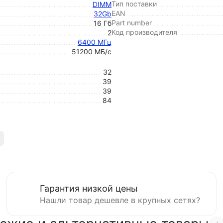
Тип поставки
DIMM
EAN
32Gb
Part number
16 Гб
Код производителя
2
6400 МГц
51200 МБ/с
32
39
39
84
Гарантия низкой цены
Нашли товар дешевле в крупных сетях?