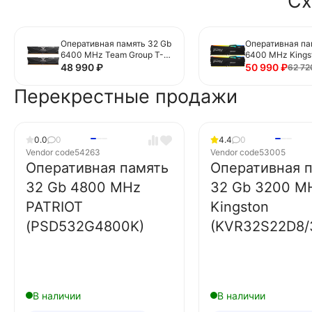
Сх
Оперативная память 32 Gb
Оперативная па
6400 MHz Team Group T-
6400 MHz Kings
FORCE Vulcan
Beast RGB Black
48 990
₽
50 990
₽
62 7
(FLBD532G6400HC40BDC
(KF564C32BBEA
01)
Перекрестные продажи
0.0
0
4.4
0
Vendor code
54263
Vendor code
53005
Оперативная память
Оперативная 
32 Gb 4800 MHz
32 Gb 3200 M
PATRIOT
Kingston
(PSD532G4800K)
(KVR32S22D8/
В наличии
В наличии