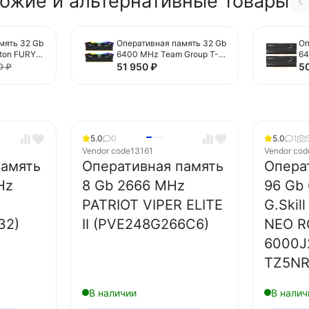
ожие и альтернативные товары
мять 32 Gb
Оперативная память 32 Gb
Оп
ton FURY
6400 MHz Team Group T-
64
FORCE DELTA RGB Black
FO
51 950
₽
5
20
₽
K2-32)
(FF3D532G6400HC38JDC
Bl
01)
(
01
5.0
0
5.0
1
Vendor code
13161
Vendor cod
память
Оперативная память
Опера
Hz
8 Gb 2666 MHz
96 Gb
PATRIOT VIPER ELITE
G.Skil
32)
II (PVE248G266C6)
NEO R
6000J
TZ5NR
В наличии
В налич