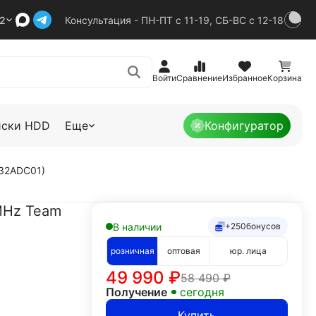
92
Консультация - ПН-ПТ с 11-19, СБ-ВС с 12-18
Войти
Сравнение
Избранное
Корзина
иски HDD
Еще
Конфигуратор
C32ADC01)
MHz Team
В наличии
+250
бонусов
розничная
оптовая
юр. лица
49 990
₽
58 490
₽
Получение
сегодня
Купить