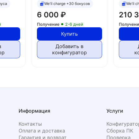
нуса
We'll charge +30 бонусов
We'll 
6 000
₽
210 
й
Получение
2-6 дней
Получен
Купить
в
Добавить в
ор
конфигуратор
к
Информация
Услуги
Контакты
Конфигурато
Оплата и доставка
Сборка ПК
Гарантия и возврат
Проверка