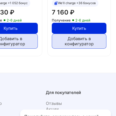
charge +1 052 бонус
We'll charge +36 бонусов
330
₽
7 160
₽
ие
2-6 дней
Получение
2-6 дней
Купить
Купить
Добавить в
Добавить в
онфигуратор
конфигуратор
Для покупателей
р
Отзывы
Акции
Фото