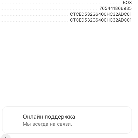
BOX
765441866935
CTCED532G6400HC32ADC01
CTCED532G6400HC32ADC01
Онлайн поддержка
Мы всегда на связи.