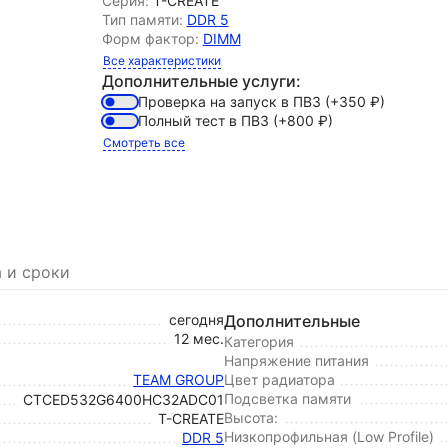
Серия:
T-CREATE
Тип памяти:
DDR 5
Форм фактор:
DIMM
Все характеристики
Дополнительные услуги:
Проверка на запуск в ПВЗ
(+350
₽
)
Полный тест в ПВЗ
(+800
₽
)
Смотреть все
 и сроки
сегодня
Дополнительные
12 мес.
Категория
Напряжение питания
TEAM GROUP
Цвет радиатора
Подсветка памяти
CTCED532G6400HC32ADC01
Высота:
T-CREATE
Низкопрофильная (Low Profile)
DDR 5