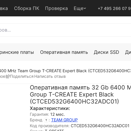
авка
Сборка ПК
Проверка
Еще
+7 495 266 07 
ринские платы
Оперативная память
Диски SSD
Д
400 MHz Team Group T-CREATE Expert Black (CTCED532G6400H
ное
Поделиться
Написать отзыв
Оперативная память 32 Gb 6400 
Group T-CREATE Expert Black
(CTCED532G6400HC32ADC01)
Характеристики:
Гарантия:
12 мес.
Бренд
:
TEAM GROUP
Код производителя:
CTCED532G6400HC32ADC01