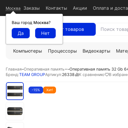
Заказы
Контакты
Акции
Оплата и дост
Москва
Ваш город
Москва
?
Каталог товаров
Компьютеры
Процессоры
Видеокарты
Мате
Главная
–
Оперативная память
–
Оперативная память 32 Gb 6
К сравнению
В избран
Бренд:
TEAM GROUP
Артикул:
26338
-15%
Хит!