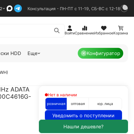
92
Консультация - ПН-ПТ с 11-19, СБ-ВС с 12-18
Войти
Сравнение
Избранное
Корзина
иски HDD
Еще
Конфигуратор
BWH)
MHz ADATA
Нет в наличии
00C4616G-
розничная
оптовая
юр. лица
Уведомить о поступлении