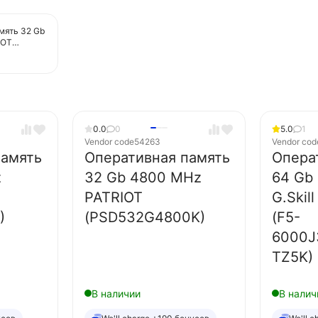
мять 32 Gb
IOT
)
0.0
0
5.0
1
Vendor code
54263
Vendor cod
память
Оперативная память
Опера
z
32 Gb 4800 MHz
64 Gb
PATRIOT
G.Skil
)
(PSD532G4800K)
(F5-
6000J
TZ5K)
В наличии
В налич