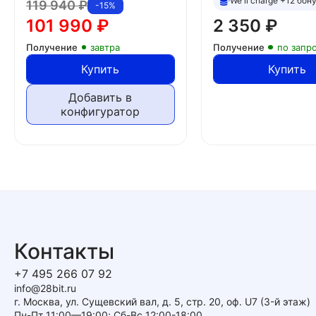
We'll charge +12 бон
119 940
₽
-15%
101 990
₽
2 350
₽
Получение
завтра
Получение
по запр
Купить
Купить
Добавить в
конфигуратор
Контакты
+7 495 266 07 92
info@28bit.ru
г. Москва, ул. Сущевский вал, д. 5, стр. 20, оф. U7 (3-й этаж)
Пн-Пт 11:00—19:00; Сб-Вс 12:00-18:00