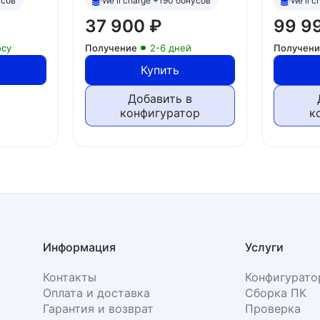
усов
We'll charge +190 бонусов
We'll 
37 900
₽
99 9
осу
Получение
2-6 дней
Получен
Купить
Добавить в
конфигуратор
к
Информация
Услуги
Контакты
Конфигурато
Оплата и доставка
Сборка ПК
Гарантия и возврат
Проверка