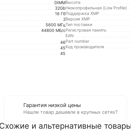
Высота:
DIMM
Низкопрофильная (Low Profile)
32Gb
Поддержка XMP
16 Гб
Версия XMP
2
Тип поставки
5600 МГц
Регистровая память
44800 МБ/с
EAN
Part number
46
Код производителя
45
45
Гарантия низкой цены
Нашли товар дешевле в крупных сетях?
Схожие и альтернативные товар