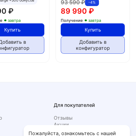
charge +500 бонусов
93 590
₽
-4%
90
₽
89 990
₽
ие
завтра
Получение
завтра
Купить
Купить
Добавить в
Добавить в
онфигуратор
конфигуратор
Для покупателей
р
Отзывы
Акции
Фото
Пожалуйста, ознакомьтесь с нашей