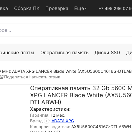
авка
Сборка ПК
Проверка
Еще
+7 495 266 07 
ринские платы
Оперативная память
Диски SSD
Д
00 MHz ADATA XPG LANCER Blade White (AX5U5600C4616G-DTLA
Поделиться
Написать отзыв
Оперативная память 32 Gb 5600 
XPG LANCER Blade White (AX5U56
DTLABWH)
Характеристики:
Гарантия:
12 мес.
Бренд
:
ADATA XPG
Код производителя:
AX5U5600C4616G-DTLABWH