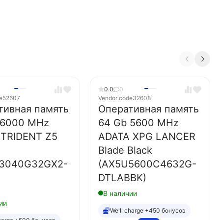
0.0
0
e
52607
Vendor code
32608
тивная память
Оперативная память
 6000 MHz
64 Gb 5600 MHz
l TRIDENT Z5
ADATA XPG LANCER
Blade Black
3040G32GX2-
(AX5U5600C4632G-
DTLABBK)
В наличии
ии
We'll charge +450 бонусов