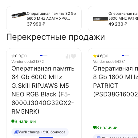
Оперативная память 32 Gb
Оперативная па
5600 MHz ADATA XPG
5600 MHz PATR
(AD5U560032G-S)
(PSD532G56002
37 990
₽
49 230
₽
Перекрестные продажи
0.0
0
4.6
0
Vendor code
31872
Vendor code
54231
Оперативная память
Оперативная 
64 Gb 6000 MHz
8 Gb 1600 MH
G.Skill RIPJAWS M5
PATRIOT
NEO RGB Black (F5-
(PSD38G16002
6000J3040G32GX2-
RM5NRK)
В наличии
В наличии
We'll charge +510 бонусов