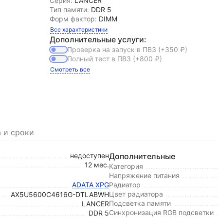
Серия:
LANCER
Тип памяти:
DDR 5
Форм фактор:
DIMM
Все характеристики
Дополнительные услуги:
Проверка на запуск в ПВЗ
(+350
₽
)
Полный тест в ПВЗ
(+800
₽
)
Смотреть все
 и сроки
недоступен
Дополнительные
12 мес.
Категория
Напряжение питания
ADATA XPG
Радиатор
Цвет радиатора
AX5U5600C4616G-DTLABWH
Подсветка памяти
LANCER
Синхронизация RGB подсветки
DDR 5