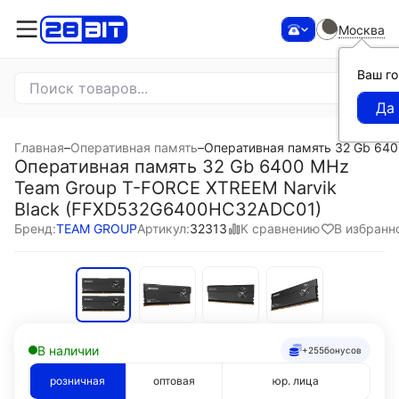
Москва
Ваш г
Главная
–
Оперативная память
–
Оперативная память 32 Gb 64
Оперативная память 32 Gb 6400 MHz
Team Group T-FORCE XTREEM Narvik
Black (FFXD532G6400HC32ADC01)
К сравнению
В избранн
Бренд:
TEAM GROUP
Артикул:
32313
В наличии
+255
бонусов
розничная
оптовая
юр. лица