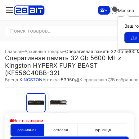
Москва
Ваш г
Главная
–
Архивные товары
–
Оперативная память 32 Gb 5600 
Оперативная память 32 Gb 5600 MHz
Kingston HYPERX FURY BEAST
(KF556C40BB-32)
К сравнению
В избранное
Бренд:
KINGSTON
Артикул:
53950
Нет в наличии
розничная
оптовая
юр. лица