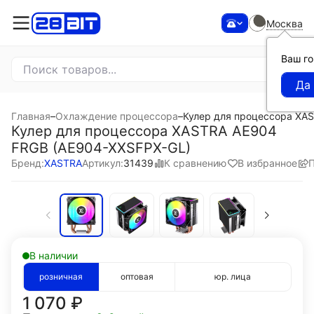
Москва
Ваш г
Главная
–
Охлаждение процессора
–
Кулер для процессора XA
Кулер для процессора XASTRA AE904
FRGB (AE904-XXSFPX-GL)
К сравнению
В избранное
Бренд:
XASTRA
Артикул:
31439
В наличии
розничная
оптовая
юр. лица
1 070
₽